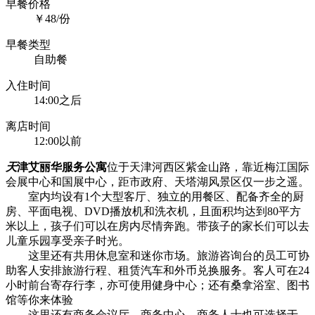
早餐价格
￥48/份
早餐类型
自助餐
入住时间
14:00之后
离店时间
12:00以前
天
津艾丽华服务公寓
位于天津河西区紫金山路，靠近梅江国际
会展中心和国展中心，距市政府、天塔湖风景区仅一步之遥。
室内均设有1个大型客厅、独立的用餐区、配备齐全的厨
房、平面电视、DVD播放机和洗衣机，且面积均达到80平方
米以上，孩子们可以在房内尽情奔跑。带孩子的家长们可以去
儿童乐园享受亲子时光。
这里还有共用休息室和迷你市场。旅游咨询台的员工可协
助客人安排旅游行程、租赁汽车和外币兑换服务。客人可在24
小时前台寄存行李，亦可使用健身中心；还有桑拿浴室、图书
馆等你来体验
这里还有商务会议厅、商务中心，商务人士也可选择于