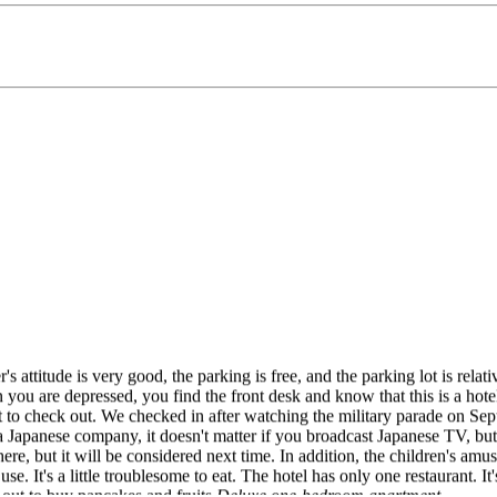
s attitude is very good, the parking is free, and the parking lot is relati
hen you are depressed, you find the front desk and know that this is a 
t to check out. We checked in after watching the military parade on Se
Japanese company, it doesn't matter if you broadcast Japanese TV, but ca
here, but it will be considered next time. In addition, the children's amuse
use. It's a little troublesome to eat. The hotel has only one restaurant. I
n out to buy pancakes and fruits.
Deluxe one-bedroom apartment