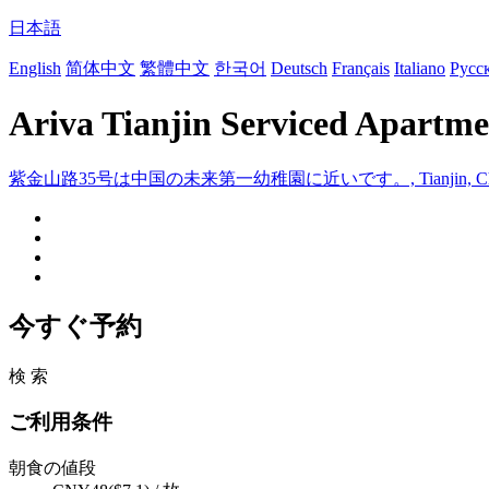
日本語
English
简体中文
繁體中文
한국어
Deutsch
Français
Italiano
Русс
Ariva Tianjin Serviced Apartme
紫金山路35号は中国の未来第一幼稚園に近いです。, Tianjin, Ch
今すぐ予約
検 索
ご利用条件
朝食の値段