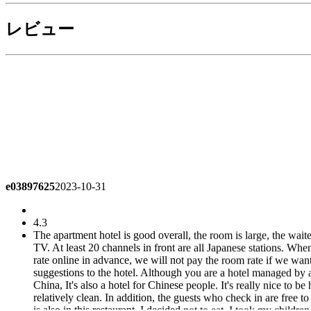
レビュー
e03897625
2023-10-31
4.3
The apartment hotel is good overall, the room is large, the waiter'
TV. At least 20 channels in front are all Japanese stations. W
rate online in advance, we will not pay the room rate if we wan
suggestions to the hotel. Although you are a hotel managed by a 
China, It's also a hotel for Chinese people. It's really nice to be 
relatively clean. In addition, the guests who check in are free to 
is also in this restaurant. I decided not to eat. I took my childre